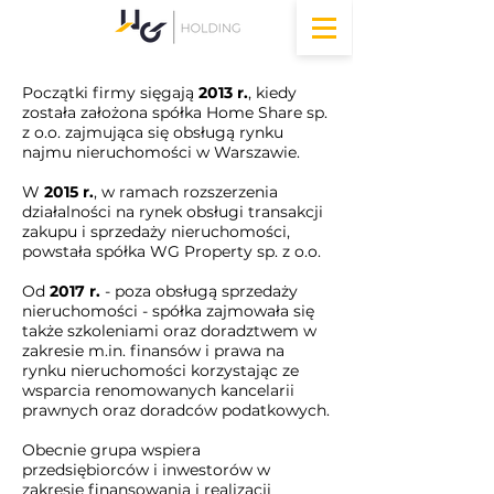
Początki firmy sięgają
2013 r.
, kiedy
została założona spółka Home Share sp.
z o.o. zajmująca się obsługą rynku
najmu nieruchomości w Warszawie.
W
2015 r.
, w ramach rozszerzenia
działalności na rynek obsługi transakcji
zakupu i sprzedaży nieruchomości,
powstała spółka WG Property sp. z o.o.
Od
2017 r.
- poza obsługą sprzedaży
nieruchomości - spółka zajmowała się
także szkoleniami oraz doradztwem w
zakresie m.in. finansów i prawa na
rynku nieruchomości korzystając ze
wsparcia renomowanych kancelarii
prawnych oraz doradców podatkowych.
Obecnie grupa wspiera
przedsiębiorców i inwestorów w
zakresie finansowania i realizacji