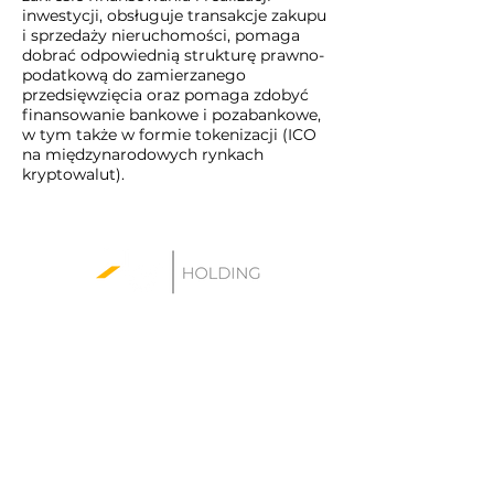
inwestycji, obsługuje transakcje zakupu
i sprzedaży nieruchomości, pomaga
dobrać odpowiednią strukturę prawno-
podatkową do zamierzanego
przedsięwzięcia oraz pomaga zdobyć
finansowanie bankowe i pozabankowe,
w tym także w formie tokenizacji (ICO
na międzynarodowych rynkach
kryptowalut).​
WG Holding sp. z o.o.
al. Jana Pawła II 27
00-867 Warszawa
Kontakt: