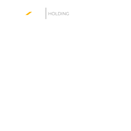
WG Holding sp. z o.o.
Contact:
biuro@wgholding.pl
Headquarters:
al. Jana Pawła II 27
00-867 Warsaw
Oferta:
Inwestor zastępczy
Agencja nieruchomości
Projektowanie wnętrz i kompleksowe