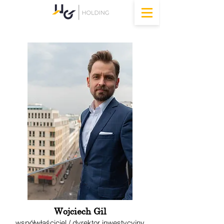
Wojciech Gil
współwłaściciel / dyrektor inwe
stycyjny