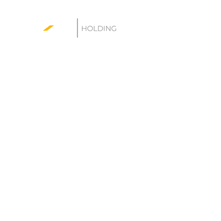
WG Holding sp. z o.o.
al. Jana Pawła II 27
00-867 Warszawa
Kontakt:
biuro@wgholding.pl
Oferta:
Inwestor zastępczy
Agencja nieruchomości