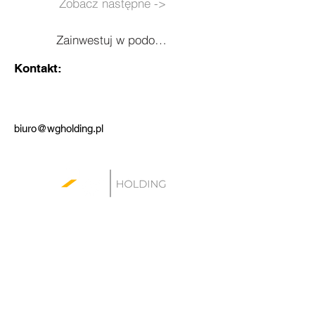
Zobacz następne ->
Zainwestuj w podobne ->
Kontakt:
biuro@wgholding.pl
WG Holding sp. z o.o.
al. Jana Pawła II 27
00-867 Warszawa
Kontakt: