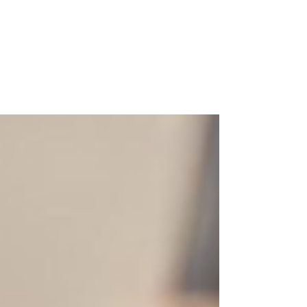
Wojciech
a
Gila
Inwestora, przedsiębiorcy,
współwłaściciela WG Holding sp. z o.o.