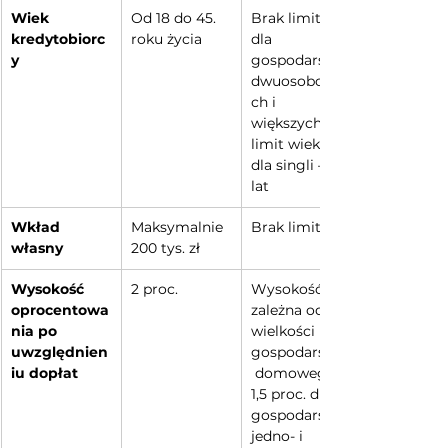
Wiek 
Od 18 do 45. 
Brak limitu 
kredytobiorc
roku życia
dla 
y
gospodarstw 
dwuosobowy
ch i 
większych, 
limit wieku 
dla singli – 35 
lat
Wkład 
Maksymalnie 
Brak limitu
własny
200 tys. zł
Wysokość 
2 proc.
Wysokość 
oprocentowa
zależna od 
nia po 
wielkości 
uwzględnien
gospodarstwa
iu dopłat
 domowego – 
1,5 proc. dla 
gospodarstw 
jedno- i 