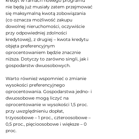
kredyt w ramach nowego programu 
nie będą już musiały zatem przejmować 
się maksymalną kwotą zobowiązania 
(co oznacza możliwość zakupu 
dowolnej nieruchomości, oczywiście 
przy odpowiedniej zdolności 
kredytowej), z drugiej – kwota kredytu 
objęta preferencyjnym 
oprocentowaniem będzie znacznie 
niższa. Dotyczy to zarówno singli, jak i 
gospodarstw dwuosobowych.
Warto również wspomnieć o zmianie 
wysokości preferencyjnego 
oprocentowania. Gospodarstwa jedno- i 
dwuosobowe mogą liczyć na 
oprocentowanie w wysokości 1,5 proc. 
przy uwzględnieniu dopłat, 
trzyosobowe – 1 proc., czteroosobowe – 
0,5 proc., pięcioosobowe i większe – 0 
proc.