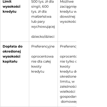
Limit 
500 tys. zł dla 
Możliwe 
wysokości 
singli, 600 
zaciągnięcie 
kredytu
tys. zł dla 
kredytu w 
małżeństwa 
dowolnej 
lub pary 
wysokości
wychowującej
dziecko/dzieci
Dopłata do 
Preferencyjne
Preferencyjne
określonej 
wysokości 
oprocentowa
oprocentowa
kapitału
nie dla całej 
nie tylko dla 
kwoty 
kwoty 
kredytu
kredytu do 
określonego 
limitu, w 
zależności od 
wielkości 
gospodarstwa
 domowego