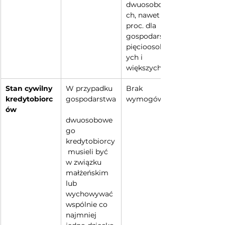
dwuosobowy
ch, nawet 0 
proc. dla 
gospodarstw 
pięcioosobow
ych i 
większych
Stan cywilny 
W przypadku 
Brak 
kredytobiorc
gospodarstwa
wymogów
ów
dwuosobowe
go 
kredytobiorcy
 musieli być 
w związku 
małżeńskim 
lub 
wychowywać 
wspólnie co 
najmniej 