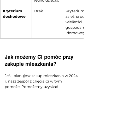
jedno dziecko
Kryterium 
Brak
Kryterium 
dochodowe
zależne od 
wielkości 
gospodarstwa
 domowego
Jak możemy Ci pomóc przy 
zakupie mieszkania?
Jeśli planujesz zakup mieszkania w 2024 
r. nasz zespół z chęcią Ci w tym 
pomoże. Pomożemy uzyskać 
finansowanie w postaci kredytu oraz 
znajdziemy dla Ciebie odpowiednią 
nieruchomość. W razie potrzeby 
zaprojektujemy dla Ciebie wnętrze oraz 
wykonamy remont lub wykończenie 